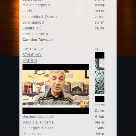
migliori negozi di
Islington
, Londra,
dischi
per conoscere da
indipendenti. Questa
vicino due "record
volta siamo a
store" molto diversi
Londra
, più
tra loro...
precisamente a
Camden Town....
d
LAST SHOP
SECRET AFFAIR
STANDING:
MADRID
Intervista a
Dave
Cairns
dei
Secret
Seconda tappa del
Affair
che ci parla
viaggio alla ricerca
del nuovo album
dei negozi di dischi
"Soho Dreams"
e
che resistono.
dei progetti futuri