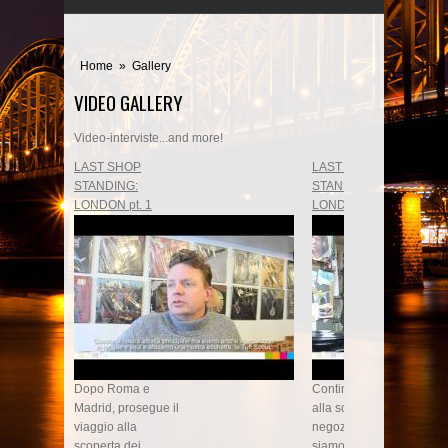
Home
»
Gallery
VIDEO GALLERY
Video-interviste...and more!
LAST SHOP
LAST SHOP
STANDING:
STANDING:
LONDON pt. 1
LONDON pt. 2
Dopo Roma e
Continua il viaggio
Madrid, prosegue il
alla scoperta dei
viaggio alla
negozi di dischi:
scoperta dei
siamo ad
Angel