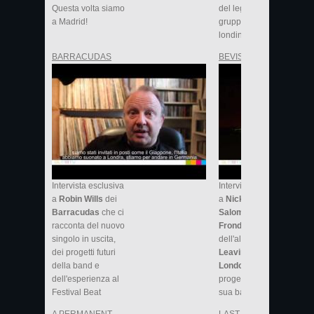
Questa volta siamo
del leggendario
a Madrid!
gruppo mod
londinese
BARRACUDAS
BEVIS FROND
Intervista esclusiva
Intervista esclusiva
a
Robin Wills
dei
a
Nick
Barracudas
che ci
Saloman
(a.k.a.
Bevis
racconta del nuovo
Frond
) che ci parla
singolo in uscita,
dell'album
"The
dei progetti futuri
Leaving of
della band e
London"
e dei
dell'esperienza al
progetti futuri della
Festival Beat
sua band...