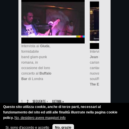
Intervista ai
Giuda
,
formidabile
Intervista a
Koko
band glam-punk
Jean Davis
,
romana, in
carismatica
occasione del loro
cantante della
concerto al
Buffalo
nuova sensazione
Bar
di Londra
soul/R&B europea:
The Excitements
PAGINE
1
2
SEGUENTE ›
ULTIMA »
Questo sito utilizza cookie, anche di terze parti, necessari al
funzionamento del sito ed utili alle finalità illustrate nella pagina cookie
policy.
No, desidero avere maggiori info
Roberto Calabrò © 2014
Si, sono d'accordo e accetto
No, grazie