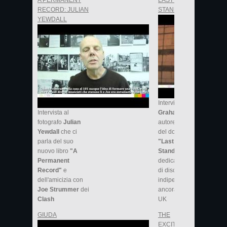
A PERMANENT
LAST SHOP
RECORD: JULIAN
STANDING
YEWDALL
Intervista a
Intervista al
Graham Jones
,
fotografo
Julian
autore del saggio e
Yewdall
che ci
del documentario
parla del suo
"Last Shop
nuovo libro
"A
Standing"
,
Permanent
dedicato ai negozi
Record"
e
di dischi
dell'amicizia con
indipendenti che
Joe Strummer
dei
ancora resistono in
Clash
UK
GIUDA
THE
EXCITEMENTS