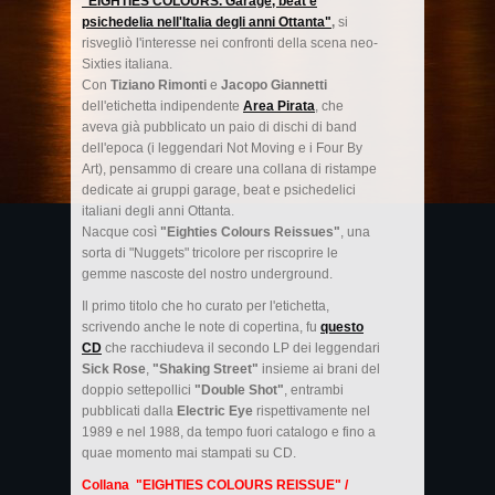
"EIGHTIES COLOURS. Garage, beat e
psichedelia nell'Italia degli anni Ottanta"
,
si
risvegliò l'interesse nei confronti della scena neo-
Sixties italiana.
Con
Tiziano Rimonti
e
Jacopo Giannetti
dell'etichetta indipendente
Area Pirata
, che
aveva già pubblicato un paio di dischi di band
dell'epoca (i leggendari Not Moving e i Four By
Art), pensammo di creare una collana di ristampe
dedicate ai gruppi garage, beat e psichedelici
italiani degli anni Ottanta.
Nacque così
"Eighties Colours Reissues"
, una
sorta di "Nuggets" tricolore per riscoprire le
gemme nascoste del nostro underground.
Il primo titolo che ho curato per l'etichetta,
scrivendo anche le note di copertina, fu
questo
CD
che racchiudeva il secondo LP dei leggendari
Sick Rose
,
"Shaking Street"
insieme ai brani del
doppio settepollici
"Double Shot"
, entrambi
pubblicati dalla
Electric Eye
rispettivamente nel
1989 e nel 1988, da tempo fuori catalogo e fino a
quae momento mai stampati su CD.
Collana "EIGHTIES COLOURS REISSUE" /