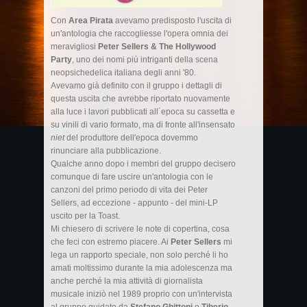
Con
Area Pirata
avevamo predisposto l'uscita di
un'antologia che raccogliesse l'opera omnia dei
meravigliosi
Peter Sellers & The Hollywood
Party
, uno dei nomi più intriganti della scena
neopsichedelica italiana degli anni '80.
Avevamo già definito con il gruppo i dettagli di
questa uscita che avrebbe riportato nuovamente
alla luce i lavori pubblicati all´epoca su cassetta e
su vinili di vario formato, ma di fronte all'insensato
niet
del produttore dell'epoca dovemmo
rinunciare alla pubblicazione.
Qualche anno dopo i membri del gruppo decisero
comunque di fare uscire un'antologia con le
canzoni del primo periodo di vita dei Peter
Sellers, ad eccezione - appunto - del mini-LP
uscito per la Toast.
Mi chiesero di scrivere le note di copertina, cosa
che feci con estremo piacere. Ai
Peter Sellers
mi
lega un rapporto speciale, non solo perché li ho
amati moltissimo durante la mia adolescenza ma
anche perché la mia attività di giornalista
musicale iniziò nel 1989 proprio con un'intervista