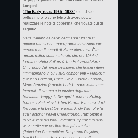
al gruppo guidato da
Stefano Ghittoni
e
Tiberio
Longoni
.
"The Early Years 1985 - 1988"
è un disco
bellissimo e io sono felice di avere potuto
realizzare le note di copertina, che trovate qui di
seguito:
Nella “Milano da bere” degli anni Ottanta si
agitava una scena underground fertilissima che
creava mondi e modi di vivere alternativi. È in
questo milieu controculturale che nel 1984 si
formano i Peter Sellers & The Hollywood Party.
Un gruppo dal nome bellissimo che lascia intuire
l’immaginario in cui i suoi componenti – Magick Y
(Stefano Ghittoni), Uncle Tybia (Tiberio Longoni),
Metro Benzina (Antonio Loria) – sono totalmente
immersi: il cinema e la musica degli anni
Sessanta, Twiggy, la Swingin’ London, i Rolling
Stones, i Pink Floyd di Syd Barrett. E ancora: Jack
Kerouac e la Beat Generation, Andy Warhol e la
sua Factory, i Velvet Underground, Patti Smith e
la New York dei tardi Seventies, il punk e la new
wave nelle sue declinazioni più creative
(Television Personalities, Desperate Bicycles,
Swell Maps), la filosofia del do it yourself.