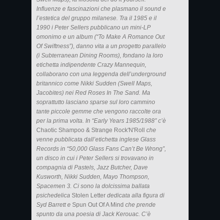
Influenze e fascinazioni che plasmano il sound e
l’estetica del gruppo milanese. Tra il 1985 e il
1990 i Peter Sellers pubblicano un mini-LP
omonimo e un album (“To Make A Romance Out
Of Swiftness”), danno vita a un progetto parallelo
(i Subterranean Dining Rooms), fondano la loro
etichetta indipendente Crazy Mannequin,
collaborano con una leggenda dell’underground
britannico come Nikki Sudden (Swell Maps,
Jacobites) nei Red Roses In The Sand. Ma
soprattutto lasciano sparse sul loro cammino
tante piccole gemme che vengono raccolte ora
per la prima volta. In “Early Years 1985/1988” c’è
Chaotic Shampoo & Strange Rock'N'Roll
che
venne pubblicata dall’etichetta inglese Glass
Records in “50,000 Glass Fans Can’t Be Wrong”,
un disco in cui i Peter Sellers si trovavano in
compagnia di Pastels, Jazz Butcher, Dave
Kusworth, Nikki Sudden, Mayo Thompson,
Spacemen 3. Ci sono la dolcissima ballata
psichedelica
Stolen Letter
dedicata alla figura di
Syd Barrett e
Spun Out Of A Mind
che prende
spunto da una poesia di Jack Kerouac. C’è