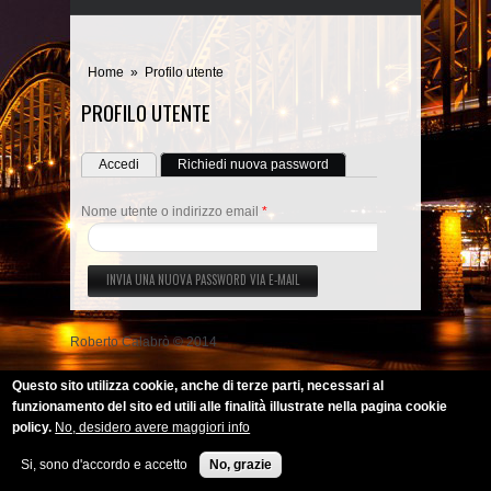
Home
»
Profilo utente
PROFILO UTENTE
SCHEDE PRIMARIE
Accedi
Richiedi nuova password
(scheda attiva)
Nome utente o indirizzo email
*
Roberto Calabrò © 2014
Questo sito utilizza cookie, anche di terze parti, necessari al
funzionamento del sito ed utili alle finalità illustrate nella pagina cookie
policy.
No, desidero avere maggiori info
Si, sono d'accordo e accetto
No, grazie