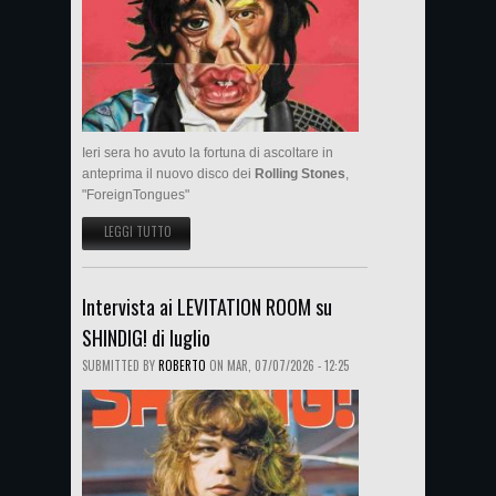
Ieri sera ho avuto la fortuna di ascoltare in
anteprima il nuovo disco dei
Rolling Stones
,
"ForeignTongues"
LEGGI TUTTO
SU THE ROLLING STONES "FOREIGN TONGUES”. IN ESCLUSIVA SU
FREAK OUT
Intervista ai LEVITATION ROOM su
SHINDIG! di luglio
SUBMITTED BY
ROBERTO
ON
MAR, 07/07/2026 - 12:25