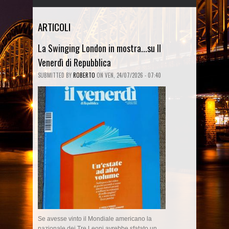
ARTICOLI
La Swinging London in mostra...su Il
Venerdì di Repubblica
SUBMITTED BY
ROBERTO
ON
VEN, 24/07/2026 - 07:40
Se avesse vinto il Mondiale americano la
nazionale dei Tre Leoni avrebbe sfatato un