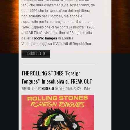
tabù che dura esattamente da sessant'anni, da
quel 1966 che fu l'anno d'oro dell'Inghilterra
non soltanto per il football, ma anche e
soprattutto per la musica, la moda, il cinema,
l'arte. È quello che ci racconta la mostra
"1966
and All That"
, visitabile fino al 28 agosto alla
galleria
Iconic Images
di
Londra
.
Ve ne parlo oggi su
Il Venerdì di Repubblica
.
LEGGI TUTTO
SU LA SWINGING LONDON IN MOSTRA...SU IL VENERDÌ DI
REPUBBLICA
THE ROLLING STONES "Foreign
Tongues”. In esclusiva su FREAK OUT
SUBMITTED BY
ROBERTO
ON
VEN, 10/07/2026 - 11:53