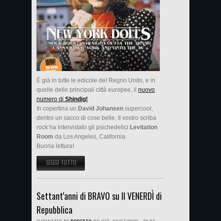
È già in tutte le edicole del Regno Unito, e in
quelle delle principali città europee, il
nuovo
numero di
Shindig!
In copertina un
David Johansen
supercool,
dentro un sacco di cose belle. Il vostro scriba
rock ha intervistato gli psichedelici
Levitation
Room
da Los Angeles, California.
Buona lettura!
LEGGI TUTTO
SU INTERVISTA AI LEVITATION ROOM SU SHINDIG! DI LUGLIO
Settant'anni di BRAVO su Il VENERDÌ di
Repubblica