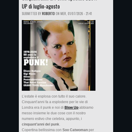
UP di luglio-agosto
SUBMITTED BY
ROBERTO
ON
MER, 01/07/2026 - 21:41
L’estate è esplosa con tutto il suo calore.
Cinquant’anni fa a esplodere per le vie di
Londra era il punk e noi di
Blow Up
abbiamo
messo insieme le due cose con il nostro
numero estivo che celebra, appunto, i
cinquant’anni del punk
.
Copertina bellissima con
Soo Catwoman
per