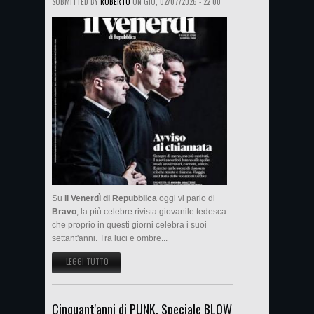
SUBMITTED BY
ROBERTO
ON
GIO, 02/07/2026 - 22:00
Su
Il Venerdì di Repubblica
oggi vi parlo di
Bravo
, la più celebre rivista giovanile tedesca
che proprio in questi giorni celebra i suoi
settant'anni. Tra luci e ombre...
LEGGI TUTTO
SU SETTANT'ANNI DI BRAVO SU IL VENERDÌ DI REPUBBLICA
Cinquant'anni di PUNK. Speciale BLOW