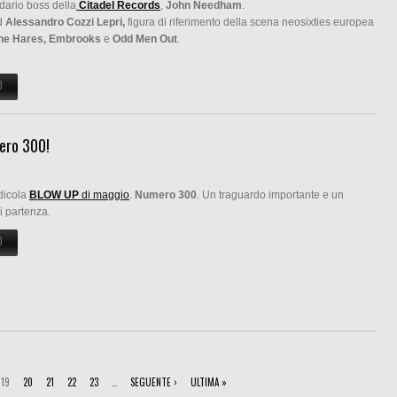
ndario boss della
Citadel Records
,
John Needham
.
d
Alessandro Cozzi Lepri,
figura di riferimento della scena neosixties europea
he Hares, Embrooks
e
Odd Men Out
.
O
SU È USCITO IL NUMERO 2 DI GIMME DANGER
ero 300!
edicola
BLOW UP
di maggio
.
Numero 300
. Un traguardo importante e un
i partenza.
O
SU A MAGGIO BLOW UP FESTEGGIA IL NUMERO 300!
19
20
21
22
23
…
SEGUENTE ›
ULTIMA »