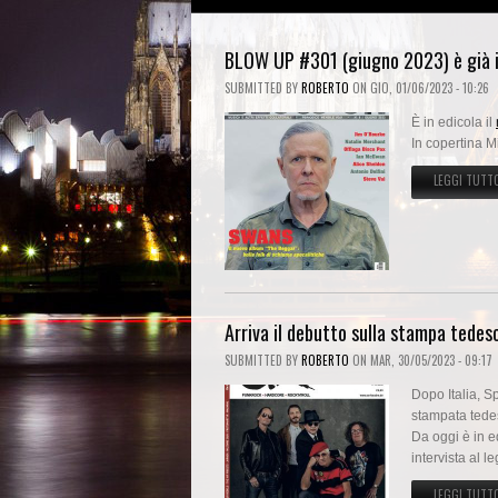
BLOW UP #301 (giugno 2023) è già i
SUBMITTED BY
ROBERTO
ON
GIO, 01/06/2023 - 10:26
È in edicola il
In copertina M
LEGGI TUTT
Arriva il debutto sulla stampa tedes
SUBMITTED BY
ROBERTO
ON
MAR, 30/05/2023 - 09:17
Dopo Italia, S
stampata tede
Da oggi è in e
intervista al 
LEGGI TUTT