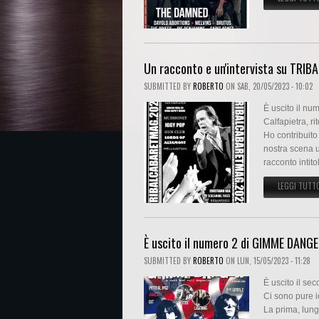
Un racconto e un'intervista su TRIB
SUBMITTED BY
ROBERTO
ON
SAB, 20/05/2023 - 10:02
È uscito il nu
Calfapietra, r
Ho contribuito
nostra scena u
racconto intit
LEGGI TUTT
È uscito il numero 2 di GIMME DANG
SUBMITTED BY
ROBERTO
ON
LUN, 15/05/2023 - 11:28
È uscito il s
Ci sono pure i
La prima, lung