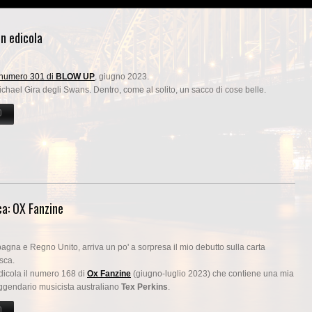
n edicola
numero 301 di
BLOW UP
, giugno 2023.
ichael Gira degli Swans. Dentro, come al solito, un sacco di cose belle.
O
SU BLOW UP #301 (GIUGNO 2023) È GIÀ IN EDICOLA
ca: OX Fanzine
pagna e Regno Unito, arriva un po' a sorpresa il mio debutto sulla carta
sca.
dicola il numero 168 di
Ox Fanzine
(giugno-luglio 2023) che contiene una mia
leggendario musicista australiano
Tex Perkins
.
O
SU ARRIVA IL DEBUTTO SULLA STAMPA TEDESCA: OX FANZINE