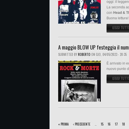
oggi: il legge
La seconda a
con
Head & T
Buona lettura!
LEGGI TUTT
A maggio BLOW UP festeggia il num
SUBMITTED BY
ROBERTO
ON
GIO, 04/05/2023 - 20:35
È arrivato in 
nuovo punto d
LEGGI TUTT
PAGINE
« PRIMA
‹ PRECEDENTE
…
15
16
17
18