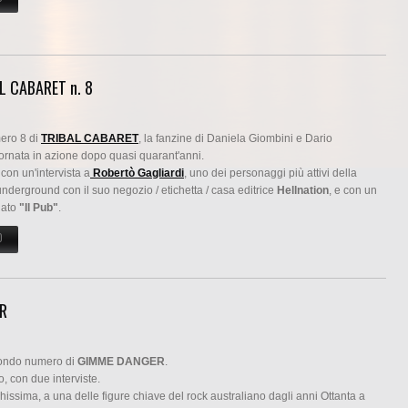
AL CABARET n. 8
mero 8 di
TRIBAL CABARET
, la fanzine di Daniela Giombini e Dario
itornata in azione dopo quasi quarant'anni.
 con un'intervista a
Robertò Gagliardi
, uno dei personaggi più attivi della
nderground con il suo negozio / etichetta / casa editrice
Hellnation
, e con un
olato
"Il Pub"
.
O
SU UN RACCONTO E UN'INTERVISTA SU TRIBAL CABARET N. 8
ER
econdo numero di
GIMME DANGER
.
o, con due interviste.
hissima, a una delle figure chiave del rock australiano dagli anni Ottanta a