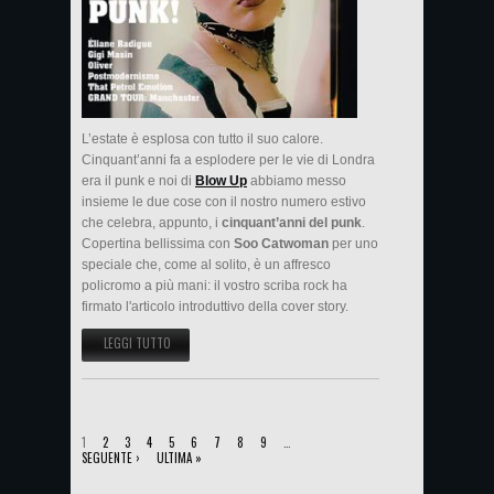
L’estate è esplosa con tutto il suo calore.
Cinquant’anni fa a esplodere per le vie di Londra
era il punk e noi di
Blow Up
abbiamo messo
insieme le due cose con il nostro numero estivo
che celebra, appunto, i
cinquant’anni del punk
.
Copertina bellissima con
Soo Catwoman
per uno
speciale che, come al solito, è un affresco
policromo a più mani: il vostro scriba rock ha
firmato l'articolo introduttivo della cover story.
LEGGI TUTTO
SU CINQUANT'ANNI DI PUNK. SPECIALE BLOW UP DI LUGLIO-AGOSTO
PAGINE
1
2
3
4
5
6
7
8
9
…
SEGUENTE ›
ULTIMA »