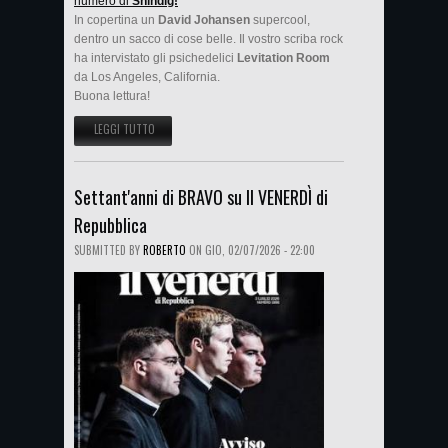
numero di
Shindig!
In copertina un
David Johansen
supercool,
dentro un sacco di cose belle. Il vostro scriba rock
ha intervistato gli psichedelici
Levitation Room
da Los Angeles, California.
Buona lettura!
LEGGI TUTTO
SU INTERVISTA AI LEVITATION ROOM SU SHINDIG! DI LUGLIO
Settant'anni di BRAVO su Il VENERDÌ di
Repubblica
SUBMITTED BY
ROBERTO
ON
GIO, 02/07/2026 - 22:00