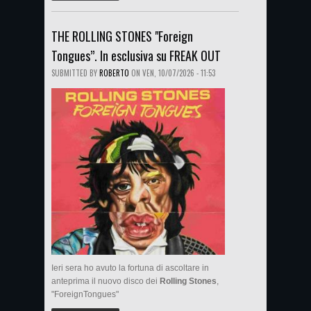
THE ROLLING STONES "Foreign
Tongues”. In esclusiva su FREAK OUT
SUBMITTED BY
ROBERTO
ON
VEN, 10/07/2026 - 11:53
Ieri sera ho avuto la fortuna di ascoltare in
anteprima il nuovo disco dei
Rolling Stones
,
"ForeignTongues"