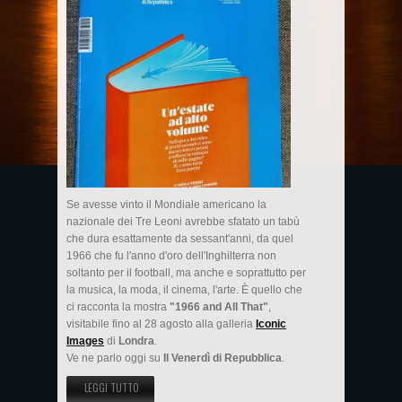
Se avesse vinto il Mondiale americano la
nazionale dei Tre Leoni avrebbe sfatato un tabù
che dura esattamente da sessant'anni, da quel
1966 che fu l'anno d'oro dell'Inghilterra non
soltanto per il football, ma anche e soprattutto per
la musica, la moda, il cinema, l'arte. È quello che
ci racconta la mostra
"1966 and All That"
,
visitabile fino al 28 agosto alla galleria
Iconic
Images
di
Londra
.
Ve ne parlo oggi su
Il Venerdì di Repubblica
.
LEGGI TUTTO
SU LA SWINGING LONDON IN MOSTRA...SU IL VENERDÌ DI
REPUBBLICA