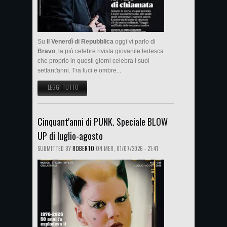
Su
Il Venerdì di Repubblica
oggi vi parlo di
Bravo
, la più celebre rivista giovanile tedesca
che proprio in questi giorni celebra i suoi
settant'anni. Tra luci e ombre...
LEGGI TUTTO
SU SETTANT'ANNI DI BRAVO SU IL VENERDÌ DI REPUBBLICA
Cinquant'anni di PUNK. Speciale BLOW
UP di luglio-agosto
SUBMITTED BY
ROBERTO
ON
MER, 01/07/2026 - 21:41