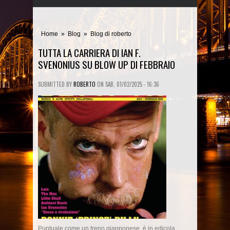
Home
»
Blog
»
Blog di roberto
TUTTA LA CARRIERA DI IAN F.
SVENONIUS SU BLOW UP DI FEBBRAIO
SUBMITTED BY
ROBERTO
ON
SAB, 01/02/2025 - 16:36
Puntuale come un treno giapponese, è in edicola