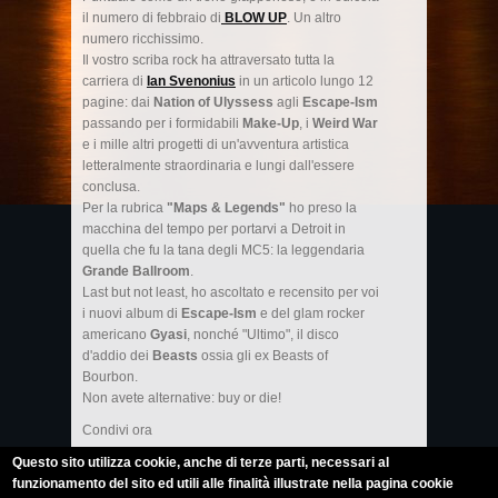
il numero di febbraio di
BLOW UP
. Un altro
numero ricchissimo.
Il vostro scriba rock ha attraversato tutta la
carriera di
Ian Svenonius
in un articolo lungo 12
pagine: dai
Nation of Ulyssess
agli
Escape-Ism
passando per i formidabili
Make-Up
, i
Weird War
e i mille altri progetti di un'avventura artistica
letteralmente straordinaria e lungi dall'essere
conclusa.
Per la rubrica
"Maps & Legends"
ho preso la
macchina del tempo per portarvi a Detroit in
quella che fu la tana degli MC5: la leggendaria
Grande Ballroom
.
Last but not least, ho ascoltato e recensito per voi
i nuovi album di
Escape-Ism
e del glam rocker
americano
Gyasi
, nonché "Ultimo", il disco
d'addio dei
Beasts
ossia gli ex Beasts of
Bourbon.
Non avete alternative: buy or die!
Condivi ora
Questo sito utilizza cookie, anche di terze parti, necessari al
funzionamento del sito ed utili alle finalità illustrate nella pagina cookie