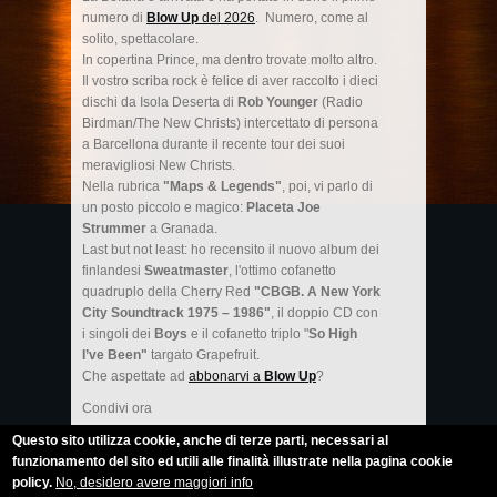
numero di
Blow Up
del 2026
. Numero, come al
solito, spettacolare.
In copertina Prince, ma dentro trovate molto altro.
Il vostro scriba rock è felice di aver raccolto i dieci
dischi da Isola Deserta di
Rob Younger
(Radio
Birdman/The New Christs) intercettato di persona
a Barcellona durante il recente tour dei suoi
meravigliosi New Christs.
Nella rubrica
"Maps & Legends"
, poi, vi parlo di
un posto piccolo e magico:
Placeta Joe
Strummer
a Granada.
Last but not least: ho recensito il nuovo album dei
finlandesi
Sweatmaster
, l'ottimo cofanetto
quadruplo della Cherry Red
"CBGB. A New York
City Soundtrack 1975 – 1986"
, il doppio CD con
i singoli dei
Boys
e il cofanetto triplo "
So High
I’ve Been"
targato Grapefruit.
Che aspettate ad
abbonarvi a
Blow Up
?
Condivi ora
Questo sito utilizza cookie, anche di terze parti, necessari al
funzionamento del sito ed utili alle finalità illustrate nella pagina cookie
policy.
No, desidero avere maggiori info