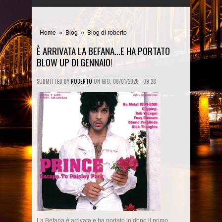
Home
»
Blog
»
Blog di roberto
È ARRIVATA LA BEFANA...E HA PORTATO
BLOW UP DI GENNAIO!
SUBMITTED BY
ROBERTO
ON
GIO, 08/01/2026 - 09:28
La Befana è arrivata e ha portato in dono il primo