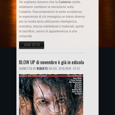
Se vogliamo davvero che la
Calabria
cambi,
dobbiamo cambiare la narrazione sulla
Calabria. Raccontandone le tante eccellenze,
le esperienze di chi immagina un futuro diverso
per la nostra terra utilizzando intelligenza,
inventiva, risorse intellettuali e materiali, spirito
di sacrificio, senso di appartenenza a una
comunità.
LEGGI TUTTO
SU SU GLI STATI GENERALI IL MIO VIAGGIO NEL CENTRO DI
MEDICINA SOLIDALE DI PELLARO (RC)
BLOW UP di novembre è già in edicola
SUBMITTED BY
ROBERTO
ON
GIO, 31/10/2024 - 07:07