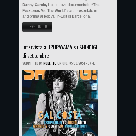
Danny Garcia,
il cui nuovo documentario
“The
Fuzztones Vs. The World”
sarà presentato in
anteprima al festival In-Edit di Barcellona.
LEGGI TUTTO
SU DANNY GARCIA: INTERVISTA SU RUTA 66 DI OTTOBRE
Intervista a UPUPAYAMA su SHINDIG!
di settembre
SUBMITTED BY
ROBERTO
ON
GIO, 05/09/2024 - 07:49