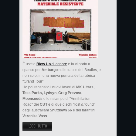
È uscito
Blow Up
di ottobre
e io vi porto a
spasso per
Amburgo
sulle tracce dei Beatles, e
non solo, in una nuova puntata della rubrica
"Grand Tour".
Ho poi recensito i nuovi lavori di
MK Ultras,
Tess Parks, Lydsyn, Greg Prevost,
Moonseeds
e le ristampe di "Annihilation
Road" dei
CUT
e di due dischi "lost & found"
degli australiani
Shutdown 66
e dei tarantini
Veronika Voss
.
LEGGI TUTTO
SU A SPASSO PER AMBURGO...CON BLOW UP!