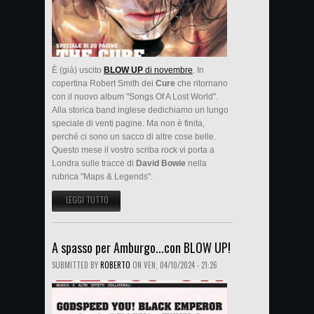
È (già) uscito
BLOW UP
di novembre
. In
copertina Robert Smith dei
Cure
che ritornano
con il nuovo album "Songs Of A Lost World".
Alla storica band inglese dedichiamo un lungo
speciale di venti pagine. Ma non è finita,
perché ci sono un sacco di altre cose belle.
Questo mese il vostro scriba rock vi porta a
Londra sulle tracce di
David Bowie
nella
rubrica "Maps & Legends".
LEGGI TUTTO
SU BLOW UP DI NOVEMBRE È GIÀ IN EDICOLA
A spasso per Amburgo...con BLOW UP!
SUBMITTED BY
ROBERTO
ON
VEN, 04/10/2024 - 21:26