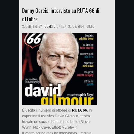
Danny Garcia: intervista su RUTA 66 di
ottobre
SUBMITTED BY
ROBERTO
ON
LUN, 30/09/2024 - 08:00
È uscito il numero di ottobre di
RUTA 66
. In
copertina il redivivo David Gilmour, dentro
trovate un sacco di altre cose belle (Steve
Wynn, Nick Cave, Elliott Murphy...).
Il vostro scriba rock ha intervistato il regista