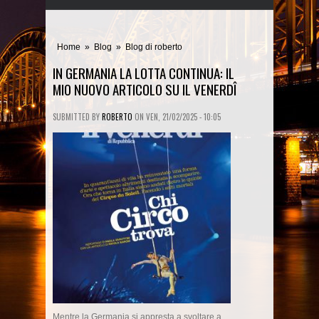
Home
»
Blog
»
Blog di roberto
IN GERMANIA LA LOTTA CONTINUA: IL
MIO NUOVO ARTICOLO SU IL VENERDÎ
SUBMITTED BY
ROBERTO
ON
VEN, 21/02/2025 - 10:05
Mentre la Germania si appresta a svoltare a