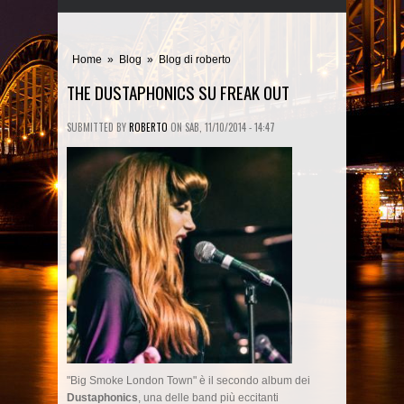
Home
»
Blog
»
Blog di roberto
THE DUSTAPHONICS SU FREAK OUT
SUBMITTED BY
ROBERTO
ON
SAB, 11/10/2014 - 14:47
"Big Smoke London Town" è il secondo album dei
Dustaphonics
, una delle band più eccitanti