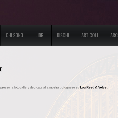
CHI SONO
LIBRI
DISCHI
ARTICOLI
ARC
ND
Espresso la fotogallery dedicata alla mostra bolognese su
Lou Reed & Velvet