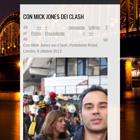
CON MICK JONES DEI CLASH
18
<<
<
Seguente
Ultimo
Torna
of
Primo
Precedente
>
>>
alla
46
gallery
Con Mick Jones dei Clash, Portobello Road,
Londra, 6 ottobre 2012
MickJonesLondon2012.jpg