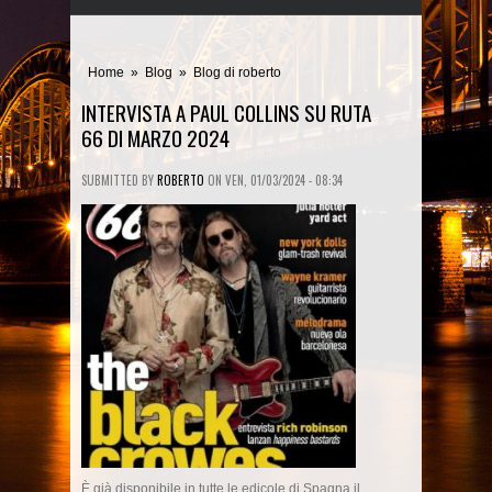
Home
»
Blog
»
Blog di roberto
INTERVISTA A PAUL COLLINS SU RUTA
66 DI MARZO 2024
SUBMITTED BY
ROBERTO
ON
VEN, 01/03/2024 - 08:34
È già disponibile in tutte le edicole di Spagna il