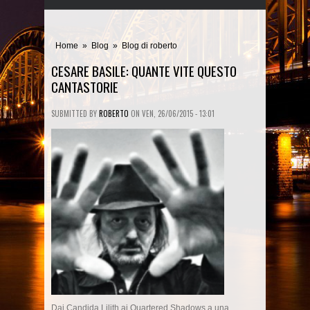
Home
»
Blog
»
Blog di roberto
CESARE BASILE: QUANTE VITE QUESTO
CANTASTORIE
SUBMITTED BY
ROBERTO
ON
VEN, 26/06/2015 - 13:01
Dai Candida Lilith ai Quartered Shadows a una