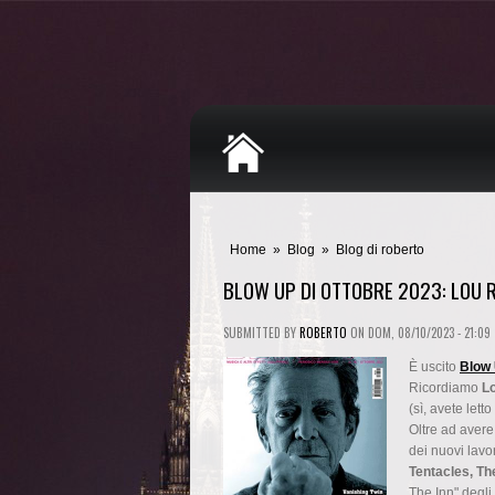
Home
»
Blog
»
Blog di roberto
BLOW UP DI OTTOBRE 2023: LOU R
SUBMITTED BY
ROBERTO
ON
DOM, 08/10/2023 - 21:09
È uscito
Blow
Ricordiamo
L
(sì, avete lett
Oltre ad avere 
dei nuovi lavo
Tentacles, Th
The Inn" degli