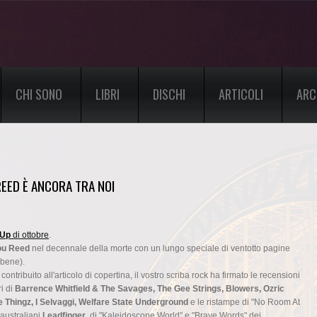
CHI SONO
LIBRI
DISCHI
ARTICOLI
ARC
EED È ANCORA TRA NOI
 Up
di ottobre
.
ou Reed
nel decennale della morte con un lungo speciale di ventotto pagine
o bene).
contribuito all'articolo di copertina, il vostro scriba rock ha firmato le recensioni
ri di
Barrence Whitfield & The Savages, The Gee Strings, Blowers, Ozric
e Thingz, I Selvaggi, Welfare State Underground
e le ristampe di "No Room At
 australiani
Leadfinger
, di "Kaleidoscope World" e "Brave Words" dei