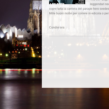
leggendari n
copre tutta la carriera del
garage hero
svedes
Mille buoni motivi per correre in edicola o pe
Condivi ora
Roberto Calabrò © 2014