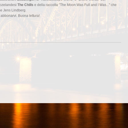
eozelandesi
The Chills
e della raccolta "The Moon Was Full and I Was..." che
e Jens Lindberg.
r abbonarvi. Buona lettura!