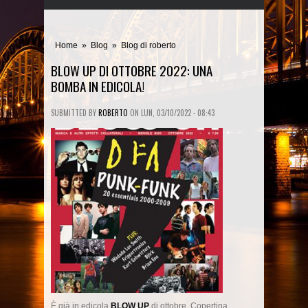
Home
»
Blog
»
Blog di roberto
BLOW UP DI OTTOBRE 2022: UNA
BOMBA IN EDICOLA!
SUBMITTED BY
ROBERTO
ON
LUN, 03/10/2022 - 08:43
È già in edicola
BLOW UP
di ottobre. Copertina