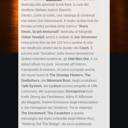
dedicata allo speciale punk-funk, a cura del
direttore Stefano Isidoro Bianchi.
Dentro, come al solito, una valanga di contenuti
mai meno che interessanti. Il vostro scriba rock ha
firmato un'altra puntata della rubrica
"Rock
Shots. Scatti immortali"
dedicata al fotografo
Julian Yewdall
, amico e sodale di
Joe Strummer
nella prima line-up dei 101’ers e autore di uno
dei ritratti più celebri del fu leader dei
Clash
. E
ancora una “Sonatina” sulla nuova sensazione
Sixties-oriented londinese, gli
Odd Men Out
, il cui
debut album ho pure recensito all’interno.
A proposito di reviews, mi sono occupato anche
dei nuovi lavori di
The Strange Flowers
,
The
Godfathers
, dei
Mitomani Beat
, degli australiani
S
plit System
, dei
Lydsyn
(nuovo progetto di Uffe
Lorenzen), del supergruppo
Strengstrew
(con
Keith Streng dei Fleshtones, Måns P. Månsson
dei Maggots, Robert Ericksonn degli Hellacopters
e Jim Heneghan dei Solution). Tra le ristampe:
The Unclaimed
,
The Carpettes
e quella
meraviglia del triplo cofanetto degli Allison Run,
“Walking Out The Bridge”, da poco pubblicata