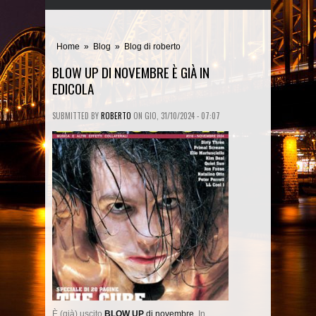
Home
»
Blog
»
Blog di roberto
BLOW UP DI NOVEMBRE È GIÀ IN
EDICOLA
SUBMITTED BY
ROBERTO
ON
GIO, 31/10/2024 - 07:07
È (già) uscito
BLOW UP
di novembre
. In