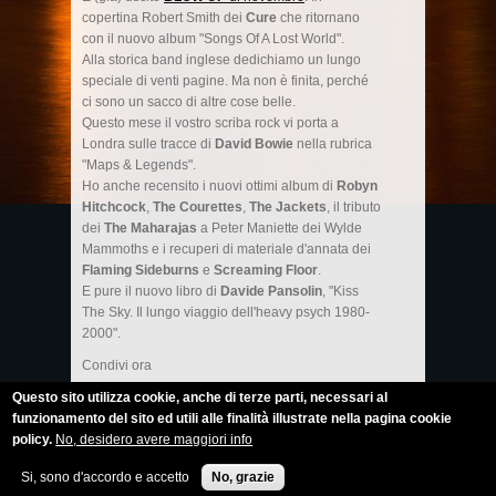
copertina Robert Smith dei
Cure
che ritornano
con il nuovo album "Songs Of A Lost World".
Alla storica band inglese dedichiamo un lungo
speciale di venti pagine. Ma non è finita, perché
ci sono un sacco di altre cose belle.
Questo mese il vostro scriba rock vi porta a
Londra sulle tracce di
David Bowie
nella rubrica
"Maps & Legends".
Ho anche recensito i nuovi ottimi album di
Robyn
Hitchcock
,
The Courettes
,
The Jackets
, il tributo
dei
The Maharajas
a Peter Maniette dei Wylde
Mammoths e i recuperi di materiale d'annata dei
Flaming Sideburns
e
Screaming Floor
.
E pure il nuovo libro di
Davide Pansolin
, "Kiss
The Sky. Il lungo viaggio dell'heavy psych 1980-
2000".
Condivi ora
Questo sito utilizza cookie, anche di terze parti, necessari al
funzionamento del sito ed utili alle finalità illustrate nella pagina cookie
policy.
No, desidero avere maggiori info
Roberto Calabrò © 2014
Si, sono d'accordo e accetto
No, grazie