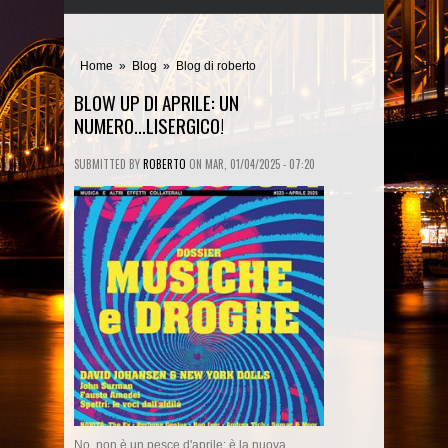
Home
»
Blog
»
Blog di roberto
BLOW UP DI APRILE: UN
NUMERO...LISERGICO!
SUBMITTED BY
ROBERTO
ON
MAR, 01/04/2025 - 07:20
No, non è un pesce d'aprile: è la nuova