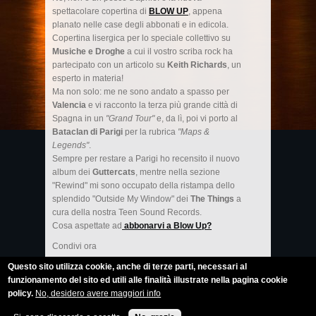
spettacolare copertina di
BLOW UP
, appena
planato nelle case degli abbonati e in edicola.
Copertina lisergica per lo speciale collettivo su
Musiche e Droghe
a cui il vostro scriba rock ha
partecipato con un articolo su
Keith Richards
, un
esperto in materia!
Ma non solo: me ne sono andato a spasso per
Valencia
e vi racconto la terza più grande città di
Spagna in un
"Grand Tour"
e, da lì, poi vi porto al
Bataclan di Parigi
per la rubrica
"Maps &
Legends"
.
Sempre per restare a Parigi ho recensito il nuovo
album dei
Guttercats
, mentre nella sezione
"Rewind" mi sono occupato della ristampa dello
splendido "Outside My Window" dei
The Things
a
cura della nostra Teen Sound Records.
Cosa aspettate ad
abbonarvi a Blow Up?
Condivi ora
Questo sito utilizza cookie, anche di terze parti, necessari al
funzionamento del sito ed utili alle finalità illustrate nella pagina cookie
policy.
No, desidero avere maggiori info
Roberto Calabrò © 2014