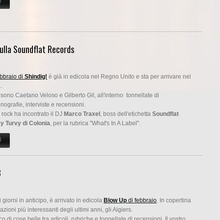
O
SU I "WALKING TOUR" NEWYORKESI DI RICKY RUSSO SU IL VENERDÌ
sulla Soundflat Records
bbraio di
Shindig!
è già in edicola nel Regno Unito e sta per arrivare nel
a.
i sono Caetano Veloso e Gilberto Gil, all'interno tonnellate di
nografie, interviste e recensioni.
a rock ha incontrato il DJ
Marco Traxel
, boss dell'etichetta
Soundflat
 Turvy di Colonia
, per la rubrica "What's In A Label".
O
SU SU SHINDIG! DI FEBBRAIO UN ARTICOLO SULLA SOUNDFLAT RECORDS
3
giorni in anticipo, è arrivato in edicola
Blow Up
di febbraio
. In copertina
zioni più interessanti degli ultimi anni, gli Algiers.
 di cose belle tra articoli, rubriche e tonnellate di recensioni. Il vostro