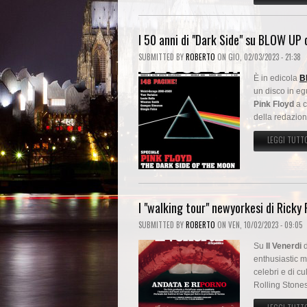
I 50 anni di "Dark Side" su BLOW UP
SUBMITTED BY
ROBERTO
ON
GIO, 02/03/2023 - 21:38
È in edicola
B
un disco in e
Pink Floyd
a c
della redazione
LEGGI TUTT
I "walking tour" newyorkesi di Ricky
SUBMITTED BY
ROBERTO
ON
VEN, 10/02/2023 - 09:05
Su
Il Venerdi
d
enthusiastic 
celebri e di c
Rolling Stones