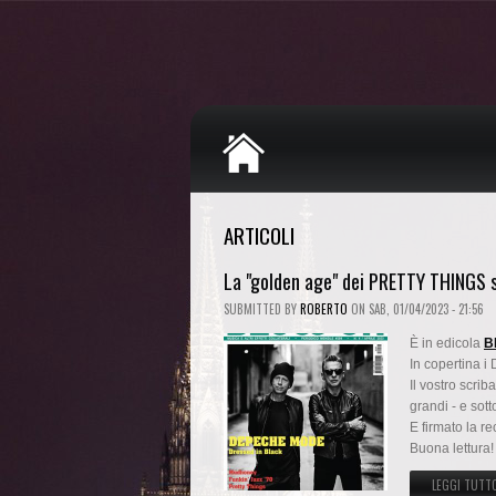
ARTICOLI
La "golden age" dei PRETTY THINGS 
SUBMITTED BY
ROBERTO
ON
SAB, 01/04/2023 - 21:56
È in edicola
B
In copertina i
Il vostro scri
grandi - e sotto
E firmato la r
Buona lettura!
LEGGI TUTT