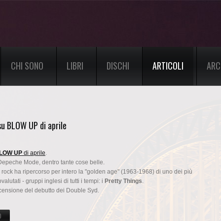
CHI SONO
LIBRI
DISCHI
ARTICOLI
ARC
su BLOW UP di aprile
LOW UP
di aprile
.
 Depeche Mode, dentro tante cose belle.
ba rock ha ripercorso per intero la "golden age" (1963-1968) di uno dei più
valutati - gruppi inglesi di tutti i tempi: i
Pretty Things
.
ecensione del debutto dei Double Syd.
O
SU LA "GOLDEN AGE" DEI PRETTY THINGS SU BLOW UP DI APRILE