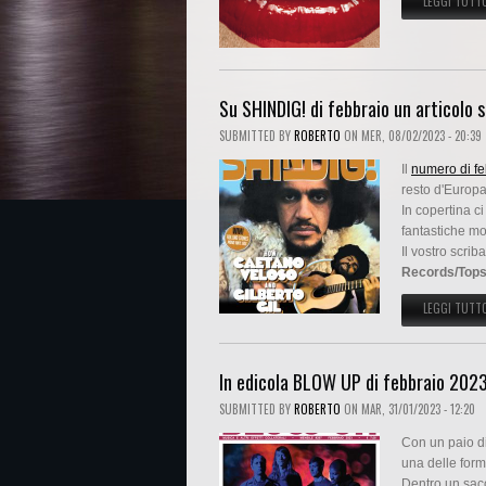
LEGGI TUTT
Su SHINDIG! di febbraio un articolo 
SUBMITTED BY
ROBERTO
ON
MER, 08/02/2023 - 20:39
Il
numero di fe
resto d'Europ
In copertina c
fantastiche mo
Il vostro scrib
Records/Topsy
LEGGI TUTT
In edicola BLOW UP di febbraio 202
SUBMITTED BY
ROBERTO
ON
MAR, 31/01/2023 - 12:20
Con un paio di 
una delle forma
Dentro un sacco