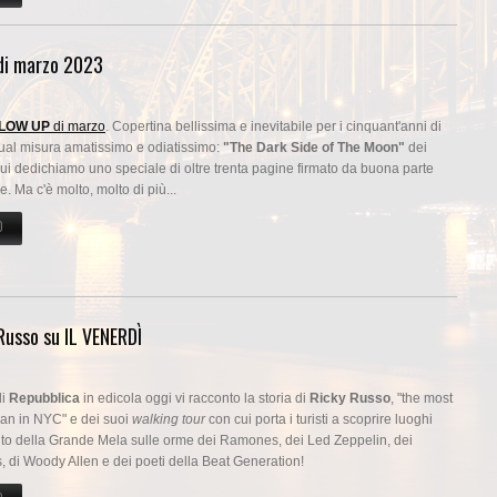
 di marzo 2023
LOW UP
di marzo
. Copertina bellissima e inevitabile per i cinquant'anni di
gual misura amatissimo e odiatissimo:
"The Dark Side of The Moon"
dei
ui dedichiamo uno speciale di oltre trenta pagine firmato da buona parte
. Ma c'è molto, molto di più...
O
SU I 50 ANNI DI "DARK SIDE" SU BLOW UP DI MARZO 2023
 Russo su IL VENERDÌ
i
Repubblica
in edicola oggi vi racconto la storia di
Ricky Russo
, "the most
man in NYC" e dei suoi
walking tour
con cui porta i turisti a scoprire luoghi
ulto della Grande Mela sulle orme dei Ramones, dei Led Zeppelin, dei
, di Woody Allen e dei poeti della Beat Generation!