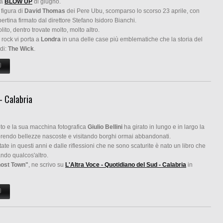
la
BLOW UP
di giugno.
figura di
David Thomas
dei Pere Ubu, scomparso lo scorso 23 aprile, con
opertina firmato dal direttore Stefano Isidoro Bianchi.
ito, dentro trovate molto, molto altro.
a rock vi porta a
Londra
in una delle case più emblematiche che la storia del
rdi:
The Wick
.
O
SU BLOW UP DI GIUGNO È GIÀ IN EDICOLA
- Calabria
to e la sua macchina fotografica
Giulio Bellini
ha girato in lungo e in largo la
prendo bellezze nascoste e visitando borghi ormai abbandonati.
tate in questi anni e dalle riflessioni che ne sono scaturite è nato un libro che
ando qualcos'altro.
ost Town"
, ne scrivo su
L'Altra Voce - Quotidiano del Sud - Calabria
in
O
SU "GHOST TOWN" SUL QUOTIDIANO DEL SUD - CALABRIA