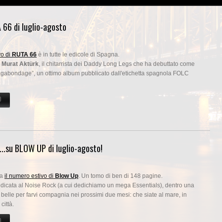
66 di luglio-agosto
vo di
RUTA 66
è in tutte le edicole di Spagna.
o
Murat Aktürk
, il chitarrista dei Daddy Long Legs che ha debuttato come
Vagabondage”, un ottimo album pubblicato dall'etichetta spagnola FOLC
O
SU INTERVISTA A MURAT AKTÜRK SU RUTA 66 DI LUGLIO-AGOSTO
...su BLOW UP di luglio-agosto!
la
il numero estivo di
Blow Up
. Un tomo di ben di 148 pagine.
edicata al Noise Rock (a cui dedichiamo un mega Essentials), dentro una
belle per farvi compagnia nei prossimi due mesi: che siate al mare, in
città.
O
SU LA MERAVIGLIOSA AVVENTURA DEI FACES...SU BLOW UP DI LUGLIO-AGOSTO!