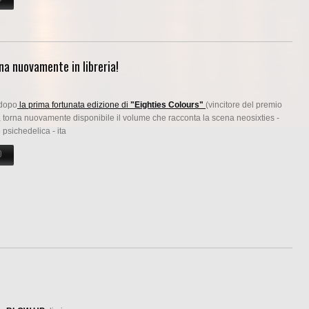
a nuovamente in libreria!
 dopo
la prima fortunata edizione di
"Eighties Colours"
(vincitore del premio
 torna nuovamente disponibile il volume che racconta la scena neosixties -
 psichedelica - ita
O
SU DOPO 15 ANNI EIGHTIES COLOURS TORNA NUOVAMENTE IN LIBRERIA!