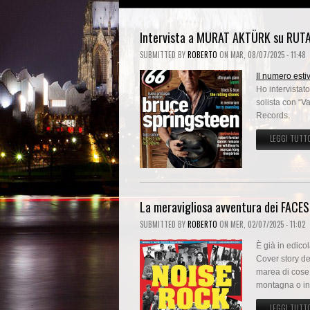
Intervista a MURAT AKTÜRK su RUTA 
SUBMITTED BY
ROBERTO
ON
MAR, 08/07/2025 - 11:48
Il numero esti
Ho intervistat
solista con “
Records.
LEGGI TUTT
La meravigliosa avventura dei FACES
SUBMITTED BY
ROBERTO
ON
MER, 02/07/2025 - 11:02
È già in edico
Cover story d
marea di cose 
montagna o in 
LEGGI TUTT