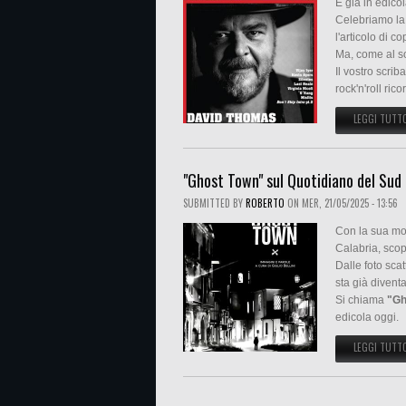
È già in edico
Celebriamo la 
l'articolo di c
Ma, come al sol
Il vostro scrib
rock'n'roll rico
LEGGI TUTT
"Ghost Town" sul Quotidiano del Sud 
SUBMITTED BY
ROBERTO
ON
MER, 21/05/2025 - 13:56
Con la sua mo
Calabria, sco
Dalle foto scat
sta già divent
Si chiama
"Gh
edicola oggi.
LEGGI TUTT
PAGINE